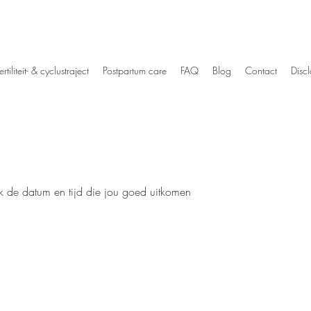
ertiliteit- & cyclustraject
Postpartum care
FAQ
Blog
Contact
Disc
k de datum en tijd die jou goed uitkomen